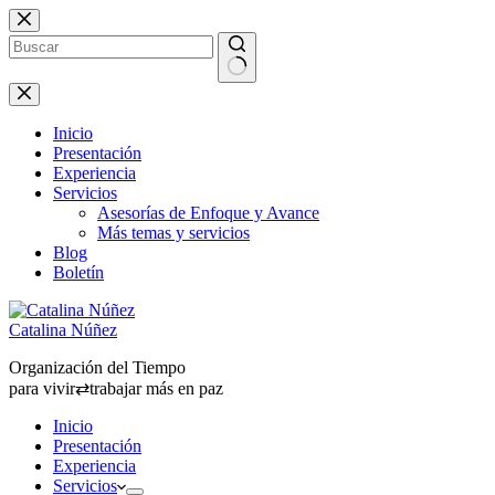
Saltar
al
contenido
Sin
resultados
Inicio
Presentación
Experiencia
Servicios
Asesorías de Enfoque y Avance
Más temas y servicios
Blog
Boletín
Catalina Núñez
Organización del Tiempo
para vivir⇄trabajar más en paz
Inicio
Presentación
Experiencia
Servicios