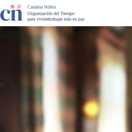
Saltar
Catalina Núñez
al
contenido
Organización del Tiempo
para vivir⇄trabajar más en paz