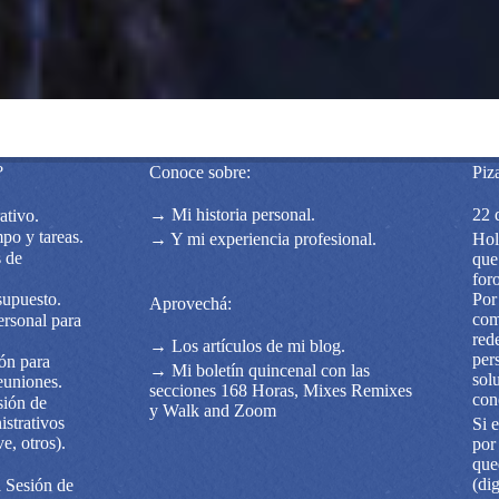
?
Conoce sobre:
Piza
→ Mi historia personal.
22 
ativo.
mpo y tareas.
→ Y mi experiencia profesional.
Hol
s de
que
for
supuesto.
Por
Aprovechá:
com
rsonal para
red
→ Los artículos de mi blog.
per
ón para
→ Mi boletín quincenal con las
sol
euniones.
secciones 168 Horas, Mixes Remixes
con
sión de
y Walk and Zoom
strativos
Si 
e, otros).
por
que
(di
Sesión de