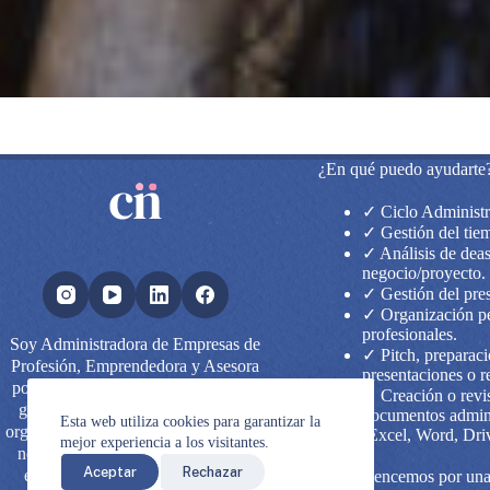
¿En qué puedo ayudarte
✓ Ciclo Administr
✓ Gestión del tie
✓ Análisis de dea
negocio/proyecto.
✓ Gestión del pre
✓ Organización pe
profesionales.
Soy Administradora de Empresas de
✓ Pitch, preparaci
Profesión, Emprendedora y Asesora
presentaciones o r
por Convicción. Quiero enseñarte y
✓ Creación o revi
guiarte en todo lo relacionado con
documentos admini
Esta web utiliza cookies para garantizar la
organización del tiempo y tareas de tu
(Excel, Word, Driv
mejor experiencia a los visitantes.
negocio. Escribime, vemos en qué
Aceptar
Rechazar
estás actualmente y por dónde te
→ Comencemos por una 