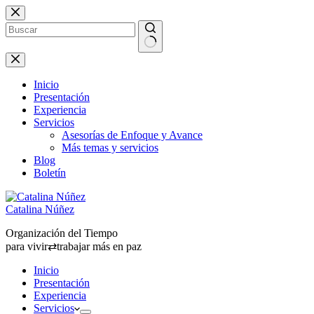
Saltar
al
contenido
Sin
resultados
Inicio
Presentación
Experiencia
Servicios
Asesorías de Enfoque y Avance
Más temas y servicios
Blog
Boletín
Catalina Núñez
Organización del Tiempo
para vivir⇄trabajar más en paz
Inicio
Presentación
Experiencia
Servicios