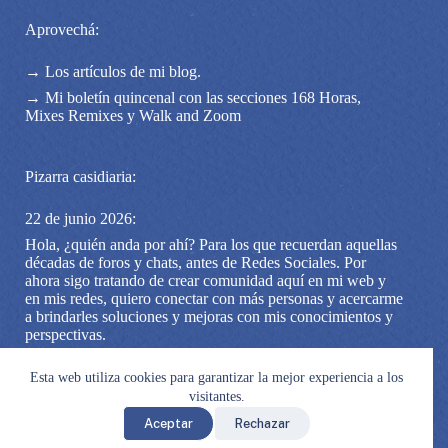
Aprovechá:
→ Los artículos de mi blog.
→ Mi boletín quincenal con las secciones 168 Horas,
Mixes Remixes y Walk and Zoom
Pizarra casidiaria:
22 de junio 2026:
Hola, ¿quién anda por ahí? Para los que recuerdan aquellas
décadas de foros y chats, antes de Redes Sociales. Por
ahora sigo tratando de crear comunidad aquí en mi web y
en mis redes, quiero conectar con más personas y acercarme
a brindarles soluciones y mejoras con mis conocimientos y
perspectivas.
Si estás por acá, no te quedés sin pasar por mi cuenta de
Esta web utiliza cookies para garantizar la mejor experiencia a los
Instagram, podemos quedar en contacto ahí. Y mejor aún
(digo yo, porque me gusta mucho), si te anotás a mi boletín
visitantes.
AQUI
Aceptar
Rechazar
© 2026 | Catalina Núñez - Asesora en Organización | Gracias