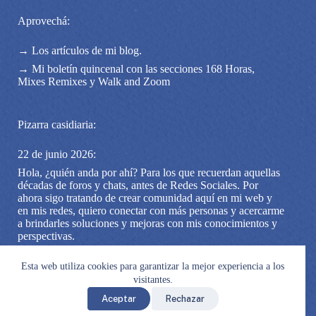
Aprovechá:
→ Los artículos de mi blog.
→ Mi boletín quincenal con las secciones 168 Horas,
Mixes Remixes y Walk and Zoom
Pizarra casidiaria:
22 de junio 2026:
Hola, ¿quién anda por ahí? Para los que recuerdan aquellas
décadas de foros y chats, antes de Redes Sociales. Por
ahora sigo tratando de crear comunidad aquí en mi web y
en mis redes, quiero conectar con más personas y acercarme
a brindarles soluciones y mejoras con mis conocimientos y
perspectivas.
Si estás por acá, no te quedés sin pasar por mi cuenta de
Esta web utiliza cookies para garantizar la mejor experiencia a los
Instagram, podemos quedar en contacto ahí. Y mejor aún
(digo yo, porque me gusta mucho), si te anotás a mi boletín
visitantes.
AQUI
Aceptar
Rechazar
© 2026 | Catalina Núñez - Asesora en Organización | Gracias