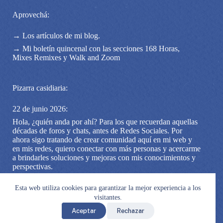
Aprovechá:
→ Los artículos de mi blog.
→ Mi boletín quincenal con las secciones 168 Horas,
Mixes Remixes y Walk and Zoom
Pizarra casidiaria:
22 de junio 2026:
Hola, ¿quién anda por ahí? Para los que recuerdan aquellas
décadas de foros y chats, antes de Redes Sociales. Por
ahora sigo tratando de crear comunidad aquí en mi web y
en mis redes, quiero conectar con más personas y acercarme
a brindarles soluciones y mejoras con mis conocimientos y
perspectivas.
Si estás por acá, no te quedés sin pasar por mi cuenta de
Esta web utiliza cookies para garantizar la mejor experiencia a los
Instagram, podemos quedar en contacto ahí. Y mejor aún
(digo yo, porque me gusta mucho), si te anotás a mi boletín
visitantes.
AQUI
Aceptar
Rechazar
© 2026 | Catalina Núñez - Asesora en Organización | Gracias